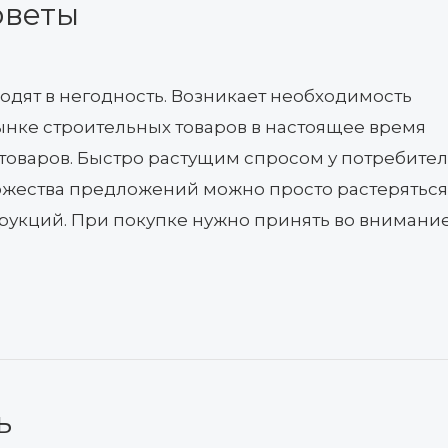
оветы
ходят в негодность. Возникает необходимость
рынке строительных товаров в настоящее время
товаров. Быстро растущим спросом у потребите
ожества предложений можно просто растеряться
трукций. При покупке нужно принять во внимани
ь