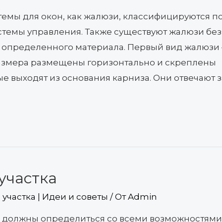
емы для окон, как жалюзи, классифицируются п
стемы управления. Также существуют жалюзи без
 определенного материала. Первый вид жалюзи 
азмера размещены горизонтально и скреплены
е выходят из основания карниза. Они отвечают з
участка
участка | Идеи и советы
/ От
Admin
 должны определиться со всеми возможностями