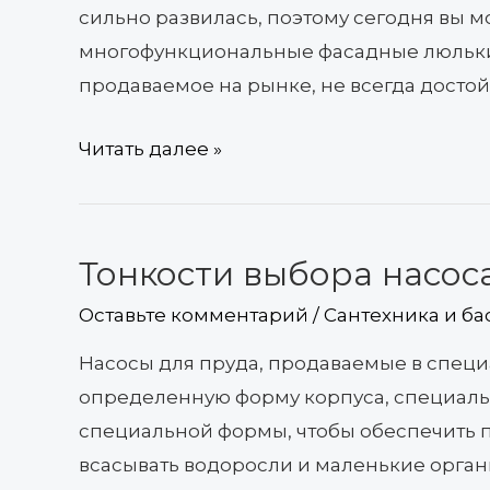
сильно развилась, поэтому сегодня вы 
многофункциональные фасадные люльки.
продаваемое на рынке, не всегда достой
Читать далее »
Тонкости выбора насос
Тонкости
выбора
Оставьте комментарий
/
Сантехника и ба
насоса
Насосы для пруда, продаваемые в спец
для
определенную форму корпуса, специаль
пруда
специальной формы, чтобы обеспечить п
всасывать водоросли и маленькие орган