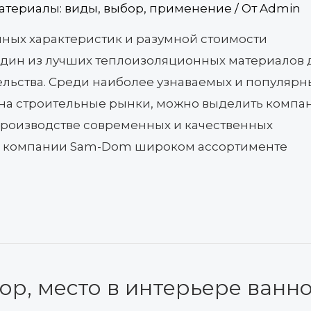
атериалы: виды, выбор, применение
/ От
Admin
нных характеристик и разумной стоимости
один из лучших теплоизоляционных материалов 
льства. Среди наиболее узнаваемых и популярн
 на строительные рынки, можно выделить комп
роизводстве современных и качественных
те компании Sam-Dom широком ассортименте
ор, место в интерьере ванн