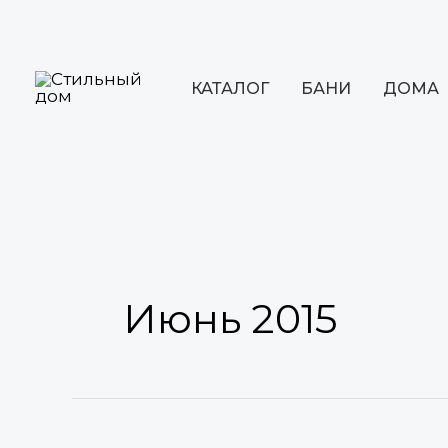
Перейти
к
содержимому
КАТАЛОГ
БАНИ
ДОМА
Пагинация
записей
Июнь 2015