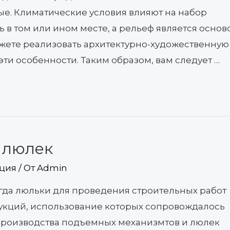
ные. Климатические условия влияют на набор
 в том или ином месте, а рельеф является основ
жете реализовать архитектурно-художественную
эти особенности. Таким образом, вам следует …
 люлек
ция
/ От
Admin
гда люльки для проведения строительных работ
укций, использование которых сопровождалось
производства подъемных механизмтов и люлек