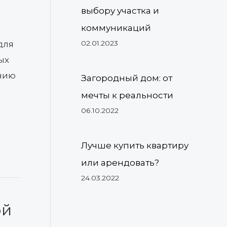
выбору участка и
коммуникаций
02.01.2023
для
ых
анию
Загородный дом: от
мечты к реальности
06.10.2022
Лучше купить квартиру
или арендовать?
24.03.2022
ой