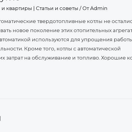
и квартиры | Статьи и советы
/ От
Admin
втоматические твердотопливные котлы не осталис
ать новое поколение этих отопительных агрегат
втоматикой используются для упрощения работы
ьности. Кроме того, котлы с автоматической
х затрат на обслуживание и топливо. Хорошие к
и