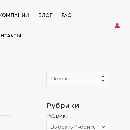
 КОМПАНИИ
БЛОГ
FAQ
ОНТАКТЫ
П
о
и
Рубрики
с
Рубрики
к
: