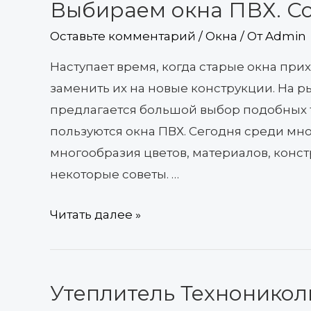
Выбираем окна ПВХ. С
Выбираем
окна
Оставьте комментарий
/
Окна
/ От
Admin
ПВХ.
Наступает время, когда старые окна при
Советы
заменить их на новые конструкции. На 
предлагается большой выбор подобных 
пользуются окна ПВХ. Сегодня среди мн
многообразия цветов, материалов, конс
некоторые советы. …
Читать далее »
Утеплитель Техноникол
Утеплитель
Технониколь