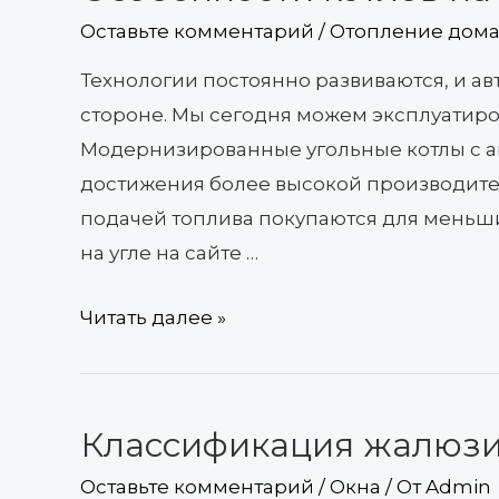
угле
Оставьте комментарий
/
Отопление дома 
Технологии постоянно развиваются, и а
стороне. Мы сегодня можем эксплуатиров
Модернизированные угольные котлы с а
достижения более высокой производител
подачей топлива покупаются для меньши
на угле на сайте …
Читать далее »
Классификация жалюз
Классификация
жалюзи
Оставьте комментарий
/
Окна
/ От
Admin