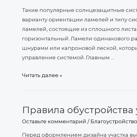
Такие популярные солнцезащитные сист
варианту ориентации ламелей и типу си
ламелей, состоящие из сплошного листа
горизонтальный. Ламели одинакового р
шнурами или капроновой леской, которы
управление системой. Главным …
Читать далее »
Правила обустройства 
Правила
обустройства
Оставьте комментарий
/
Благоустройство 
участка
Перед оформлением дизайна участка вы