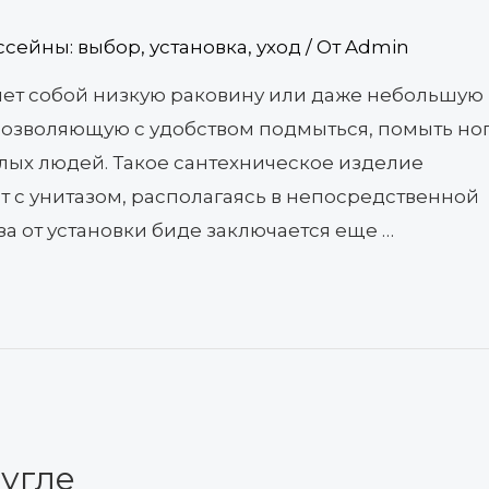
ссейны: выбор, установка, уход
/ От
Admin
яет собой низкую раковину или даже небольшую
озволяющую с удобством подмыться, помыть ног
лых людей. Такое сантехническое изделие
т с унитазом, располагаясь в непосредственной
за от установки биде заключается еще …
 угле