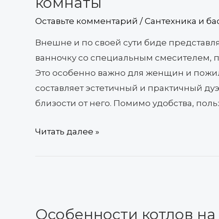
комнаты
выбор,
Оставьте комментарий
/
Сантехника и ба
место
в
Внешне и по своей сути биде представл
интерьере
ванночку со специальным смесителем, п
ванной
Это особенно важно для женщин и пожи
комнаты
составляет эстетичный и практичный дуэ
близости от него. Помимо удобства, поль
Читать далее »
Особенности
котлов
Особенности котлов на
на