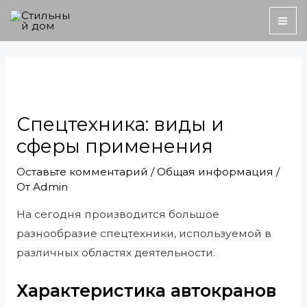
Перейти
MA
к
ME
содержимому
Навигация
по
записям
Спецтехника: виды и
сферы применения
Оставьте комментарий
/
Общая информация
/
От
Admin
На сегодня производится большое
разнообразие спецтехники, используемой в
различных областях деятельности.
Характеристика автокранов