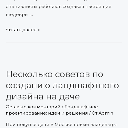
специалисты работают, создавая настоящие
шедевры …
Читать далее »
Несколько
советов
Несколько советов по
по
созданию
созданию ландшафтного
ландшафтного
дизайна на даче
дизайна
на
Оставьте комментарий
/
Ландшафтное
проектирование: идеи и решения
/ От
Admin
даче
При покупке дачи в Москве новые владельцы