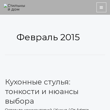
Перейти
MA
к
ME
содержимому
Пагинация
записей
Февраль 2015
Кухонные
стулья:
Кухонные стулья:
тонкости
и
тонкости и нюансы
нюансы
выбора
выбора
Оставьте комментарий
/
Кухня
/ От
Admin