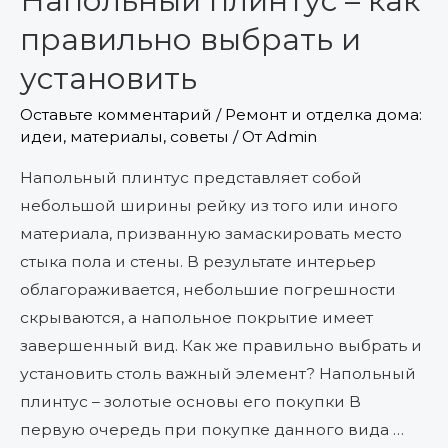
Напольный плинтус – как
как
правильно выбрать и
правильно
установить
выбрать
и
Оставьте комментарий
/
Ремонт и отделка дома:
идеи, материалы, советы
/ От
Admin
установить
Напольный плинтус представляет собой
небольшой ширины рейку из того или иного
материала, призванную замаскировать место
стыка пола и стены. В результате интерьер
облагораживается, небольшие погрешности
скрываются, а напольное покрытие имеет
завершенный вид. Как же правильно выбрать и
установить столь важный элемент? Напольный
плинтус – золотые основы его покупки В
первую очередь при покупке данного вида …