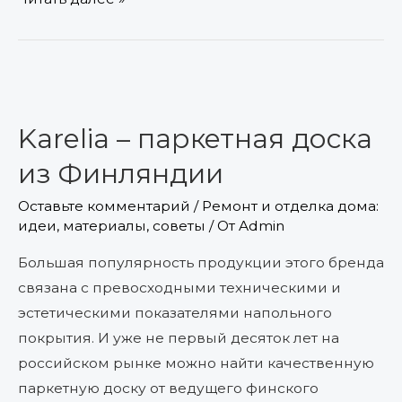
Karelia
–
Karelia – паркетная доска
паркетная
доска
из Финляндии
из
Оставьте комментарий
/
Ремонт и отделка дома:
Финляндии
идеи, материалы, советы
/ От
Admin
Большая популярность продукции этого бренда
связана с превосходными техническими и
эстетическими показателями напольного
покрытия. И уже не первый десяток лет на
российском рынке можно найти качественную
паркетную доску от ведущего финского