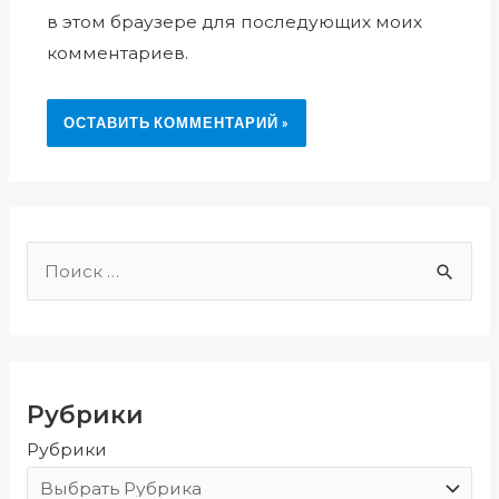
в этом браузере для последующих моих
комментариев.
П
о
и
с
Рубрики
к
Рубрики
: