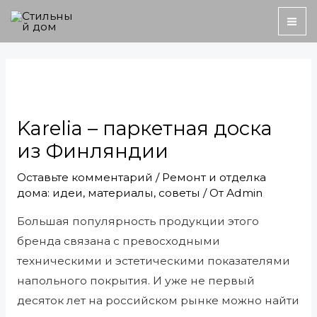
Перейти
MA
к
ME
содержимому
Навигация
по
записям
Karelia – паркетная доска
из Финляндии
Оставьте комментарий
/
Ремонт и отделка
дома: идеи, материалы, советы
/ От
Admin
Большая популярность продукции этого
бренда связана с превосходными
техническими и эстетическими показателями
напольного покрытия. И уже не первый
десяток лет на российском рынке можно найти