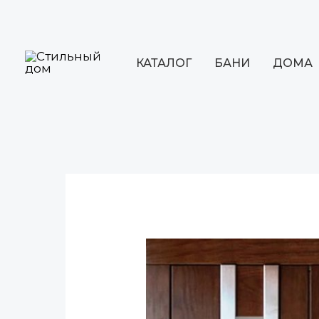
Перейти
к
содержимому
КАТАЛОГ
БАНИ
ДОМА
Навигация
по
записям