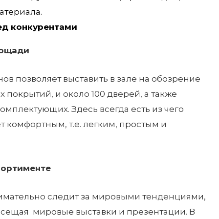
атериала.
ед конкурентами
лощади
в позволяет выставить в зале на обозрение
 покрытий, и около 100 дверей, а также
мплектующих. Здесь всегда есть из чего
т комфортным, т.е. легким, простым и
сортименте
имательно следит за мировыми тенденциями,
осещая мировые выставки и презентации. В