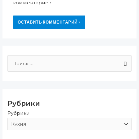
комментариев.
П
о
и
с
Рубрики
к
Рубрики
: