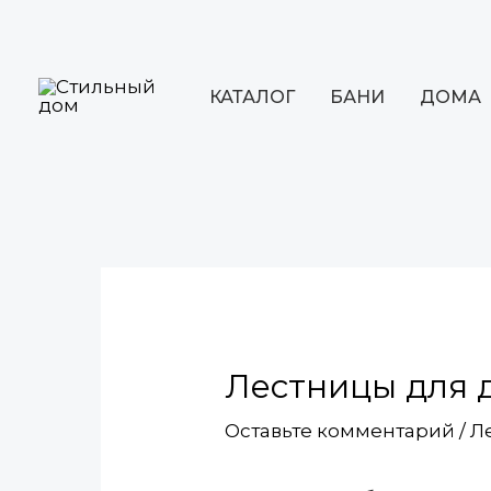
Перейти
к
содержимому
КАТАЛОГ
БАНИ
ДОМА
Навигация
по
записям
Лестницы для 
Оставьте комментарий
/
Л