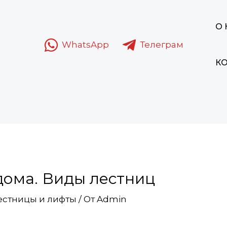
О
WhatsApp
Телеграм
К
дома. Виды лестниц
естницы и лифты
/ От
Admin