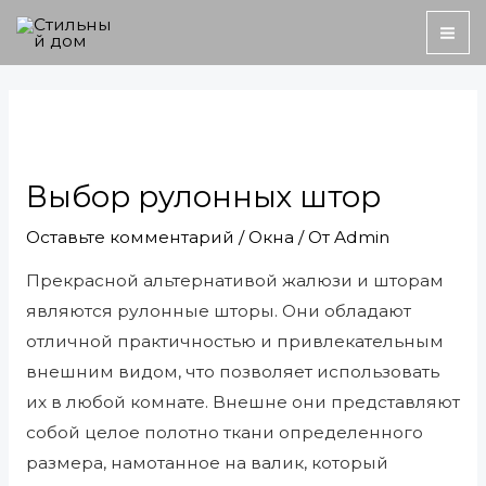
Перейти
MA
к
ME
содержимому
Навигация
по
записям
Выбор рулонных штор
Оставьте комментарий
/
Окна
/ От
Admin
Прекрасной альтернативой жалюзи и шторам
являются рулонные шторы. Они обладают
отличной практичностью и привлекательным
внешним видом, что позволяет использовать
их в любой комнате. Внешне они представляют
собой целое полотно ткани определенного
размера, намотанное на валик, который