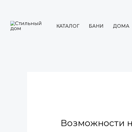
Перейти
к
содержимому
КАТАЛОГ
БАНИ
ДОМА
Навигация
по
записям
Возможности 