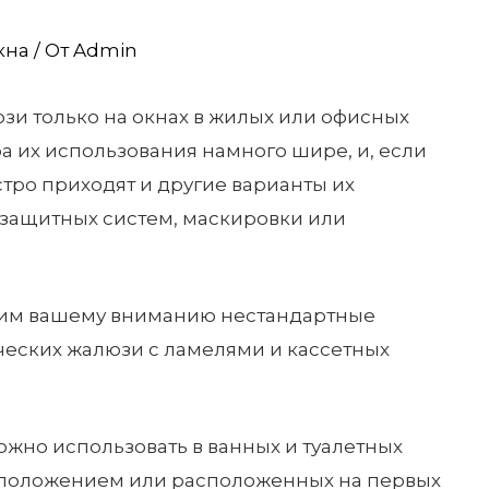
кна
/ От
Admin
зи только на окнах в жилых или офисных
 их использования намного шире, и, если
ыстро приходят и другие варианты их
 защитных систем, маскировки или
авим вашему вниманию нестандартные
ческих жалюзи с ламелями и кассетных
ожно использовать в ванных и туалетных
сположением или расположенных на первых