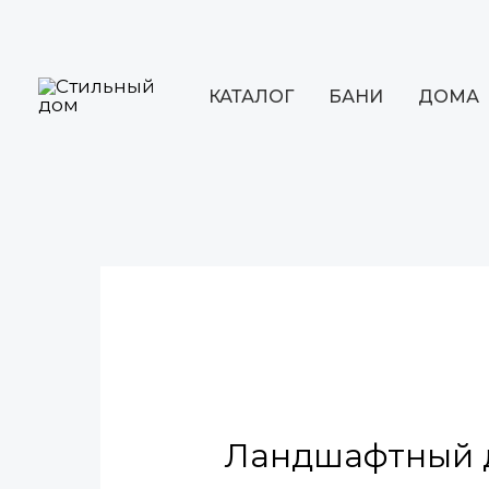
Перейти
к
содержимому
КАТАЛОГ
БАНИ
ДОМА
Навигация
по
записям
Ландшафтный д