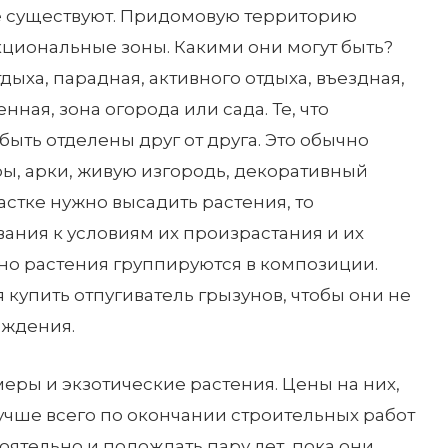
уже существуют. Придомовую территорию
кциональные зоны. Какими они могут быть?
дыха, парадная, активного отдыха, въездная,
енная, зона огорода или сада. Те, что
быть отделены друг от друга. Это обычно
ы, арки, живую изгородь, декоративный
частке нужно высадить растения, то
вания к условиям их произрастания и их
но растения группируются в композиции.
 купить отпугиватель грызунов, чтобы они не
аждения.
меры и экзотические растения. Цены на них,
Лучше всего по окончании строительных работ
оятельно и подождать пару лет, пока они