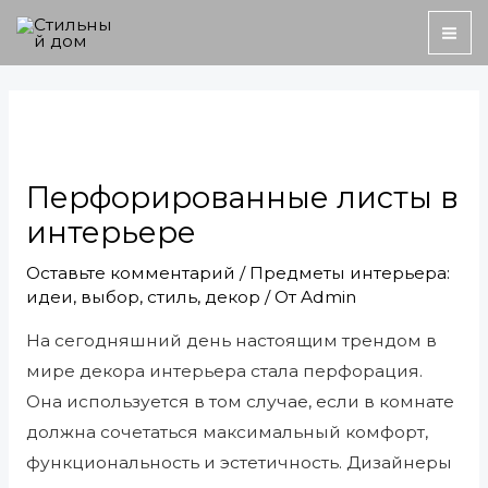
Перейти
MA
к
ME
содержимому
Навигация
по
записям
Перфорированные листы в
интерьере
Оставьте комментарий
/
Предметы интерьера:
идеи, выбор, стиль, декор
/ От
Admin
На сегодняшний день настоящим трендом в
мире декора интерьера стала перфорация.
Она используется в том случае, если в комнате
должна сочетаться максимальный комфорт,
функциональность и эстетичность. Дизайнеры