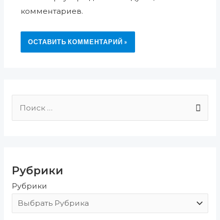
комментариев.
П
о
и
с
Рубрики
к
Рубрики
: