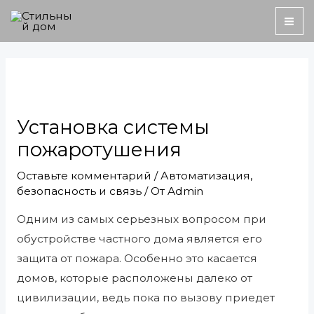
Перейти
MA
к
ME
содержимому
Навигация
по
записям
Установка системы
пожаротушения
Оставьте комментарий
/
Автоматизация,
безопасность и связь
/ От
Admin
Одним из самых серьезных вопросом при
обустройстве частного дома является его
защита от пожара. Особенно это касается
домов, которые расположены далеко от
цивилизации, ведь пока по вызову приедет