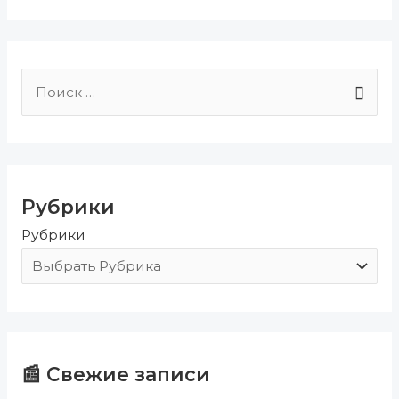
П
о
и
с
Рубрики
к
Рубрики
:
📰 Свежие записи