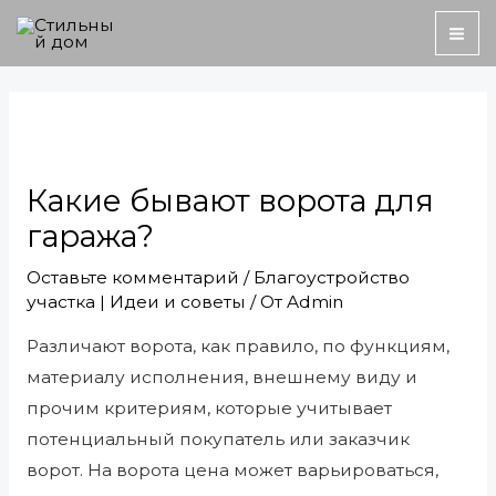
Перейти
MA
к
ME
содержимому
Навигация
по
записям
Какие бывают ворота для
гаража?
Оставьте комментарий
/
Благоустройство
участка | Идеи и советы
/ От
Admin
Различают ворота, как правило, по функциям,
материалу исполнения, внешнему виду и
прочим критериям, которые учитывает
потенциальный покупатель или заказчик
ворот. На ворота цена может варьироваться,