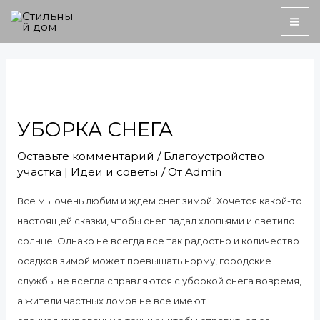
Перейти
MA
к
ME
содержимому
Навигация
по
записям
УБОРКА СНЕГА
Оставьте комментарий
/
Благоустройство
участка | Идеи и советы
/ От
Admin
Все мы очень любим и ждем снег зимой. Хочется какой-то
настоящей сказки, чтобы снег падал хлопьями и светило
солнце. Однако не всегда все так радостно и количество
осадков зимой может превышать норму, городские
службы не всегда справляются с уборкой снега вовремя,
а жители частных домов не все имеют