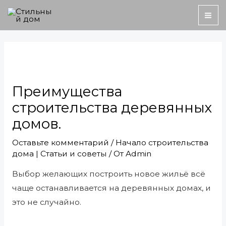
Перейти
MA
к
ME
содержимому
Навигация
по
записям
Преимущества
строительства деревянных
домов.
Оставьте комментарий
/
Начало строительства
дома | Статьи и советы
/ От
Admin
Выбор желающих построить новое жильё всё
чаще останавливается на деревянных домах, и
это не случайно.