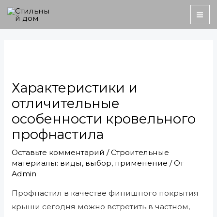
Перейти
MA
к
ME
содержимому
Навигация
по
записям
Характеристики и
отличительные
особенности кровельного
профнастила
Оставьте комментарий
/
Строительные
материалы: виды, выбор, применение
/ От
Admin
Профнастил в качестве финишного покрытия
крыши сегодня можно встретить в частном,