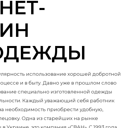
НЕТ-
ЗИН
ОДЕЖДЫ
улярность использование хорошей добротной
цессе и в быту. Давно уже в прошлом слово
азвание специально изготовленной одежды
ельности. Каждый уважающий себя работник
 за необходимость приобрести удобную,
пецовку. Одна из старейших на рынке
в Украине, это компания «СВАН». С 1993 года