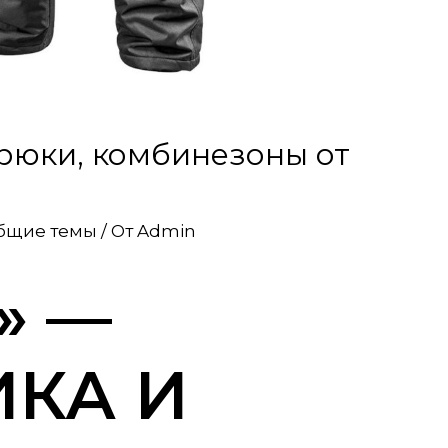
рюки, комбинезоны от
бщие темы
/ От
Admin
» —
КА И