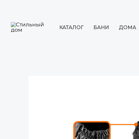
Перейти
к
содержимому
КАТАЛОГ
БАНИ
ДОМА
Навигация
по
записям