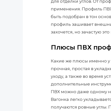
для отделки углов. От про
применения. Профиль ПВХ
быть подобран в тон основ
профиль зашивает внешние
захочется, но зачастую эт
Плюсы ПВХ про
Какие же плюсы именно у 
прочная, простая в укладк
уходу, а также во время у
дополнительные инструме
ПВХ можно даже одному н
Вагонка легко укладываетс
получаются ровные углы. П