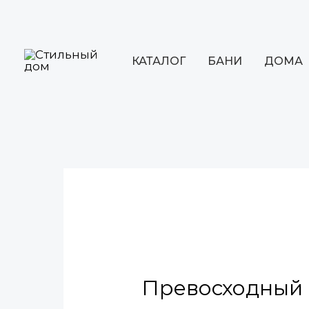
Перейти
к
содержимому
КАТАЛОГ
БАНИ
ДОМА
Навигация
по
записям
Превосходный 