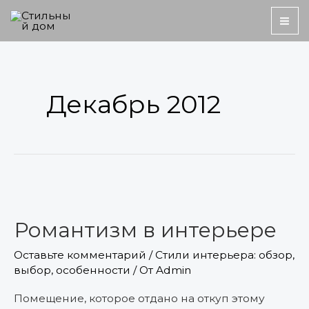
Перейти
MA
к
ME
содержимому
Декабрь 2012
Романтизм
в
Романтизм в интерьере
интерьере
Оставьте комментарий
/
Стили интерьера: обзор,
выбор, особенности
/ От
Admin
Помещение, которое отдано на откуп этому