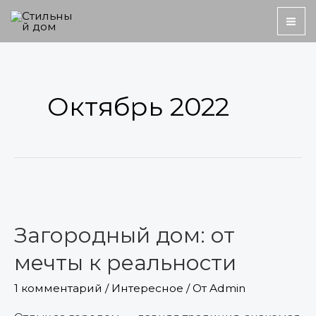
Перейти
MA
к
ME
содержимому
Октябрь 2022
Загородный
дом:
Загородный дом: от
от
мечты
мечты к реальности
к
1 комментарий
/
Интересное
/ От
Admin
реальности