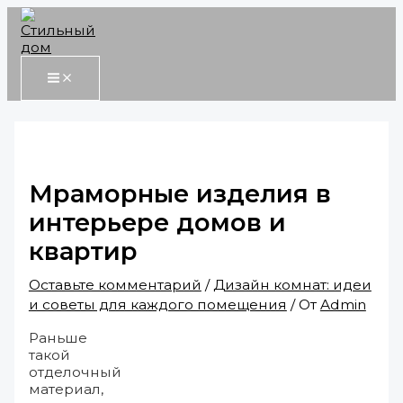
MAIN
Перейти
Навигация
Введите
Имя*
Email*
Сайт
П
MENU
к
по
здесь...
о
содержимому
записям
и
с
к
:
Мраморные изделия в
интерьере домов и
квартир
Оставьте комментарий
/
Дизайн комнат: идеи
и советы для каждого помещения
/ От
Admin
Раньше
такой
отделочный
материал,